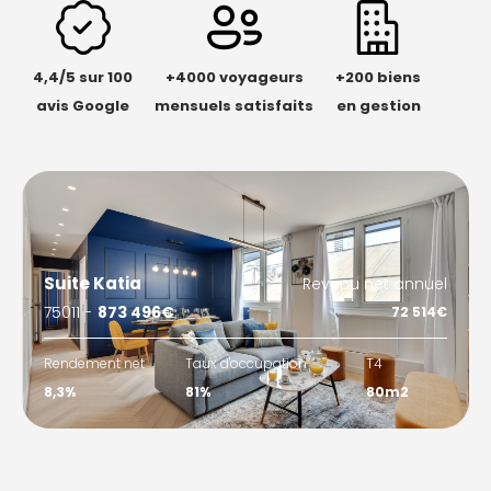
4,4/5 sur 100
+4000 voyageurs
+200 biens
avis Google
mensuels satisfaits
en gestion
Suite Katia
Revenu net annuel
75011 -
873 496€
72 514€
Rendement net
Taux d'occupation
T4
8,3%
81%
80m2