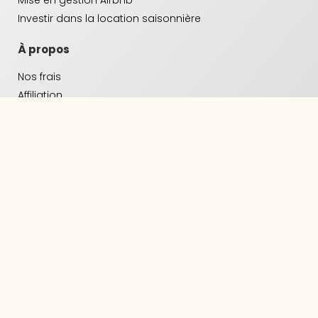
Investir dans la location saisonnière
À propos
Nos frais
Affiliation
Nos agences
Conseils Airbnb
Nos groupes
ClickYourFlat
ClickYourMeeting
© 2025 www.clickyourflat.com. All rights reserved. –
Mentions
légales
–
Politique de confidentialité