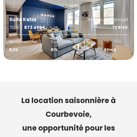
Suite Katia
Revenu net annuel
75011 -
873 496€
72 514€
Rendement net
Taux d'occupation
T4
8,3%
81%
80m2
La location saisonnière à
Courbevoie,
une opportunité pour les