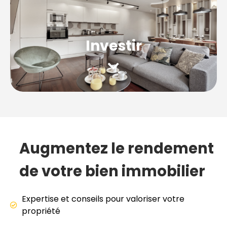
Location saisonnière
Moyenne durée
Investir
Mandat de recherche à
Courbevoie
, démarche
juridique et administrative, rénovation,
décoration. Nous vous accompagnons de A à Z.
Augmentez le rendement
Location saisonnière
Moyenne durée
de votre bien immobilier
Expertise et conseils pour valoriser votre
propriété