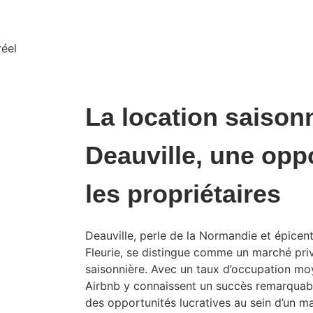
Rendement net
Taux d'occupatio
8,3%
81%
réel
La location saison
Deauville, une opp
les propriétaires
Deauville, perle de la Normandie et épicen
Fleurie, se distingue comme un marché priv
saisonnière. Avec un taux d’occupation mo
Airbnb y connaissent un succès remarquabl
des opportunités lucratives au sein d’un ma