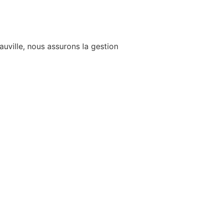
uville, nous assurons la gestion
Revenu net annuel
72 514€