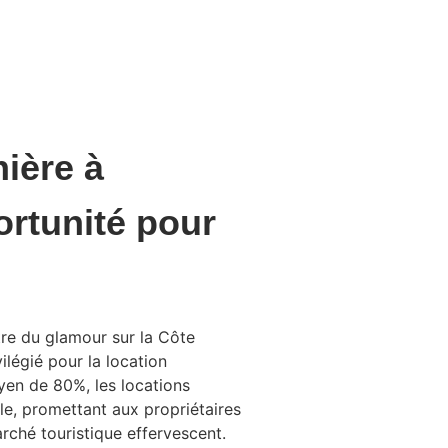
n
T4
80m2
nière à
ortunité pour
tre du glamour sur la Côte
ilégié pour la location
yen de 80%, les locations
e, promettant aux propriétaires
rché touristique effervescent.