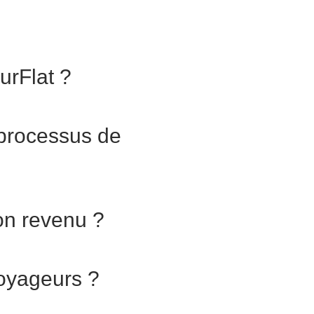
urFlat ?
processus de
on revenu ?
voyageurs ?