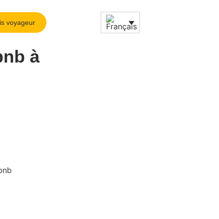
is voyageur
bnb à