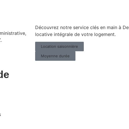
Découvrez notre service clés en main à Dea
inistrative,
locative intégrale de votre logement.
.
Location saisonnière
Moyenne durée
de
Suite Katia
s
75011 -
873 496€