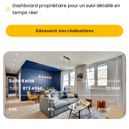
Dashboard propriétaire pour un suivi détaillé en
temps réel
Découvrir nos réalisations
Suite Katia
Revenu net annuel
75011 -
873 496€
72 514€
Rendement net
Taux d'occupation
T4
8,3%
81%
80m2