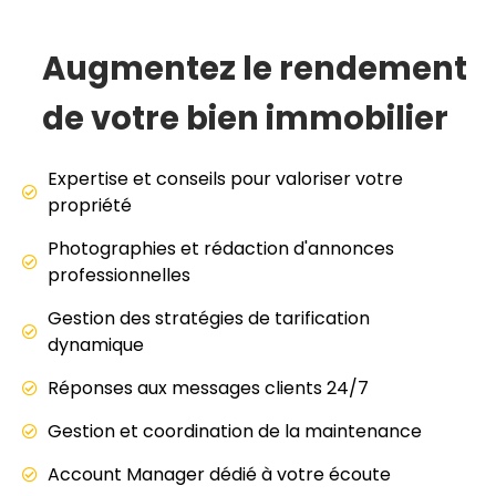
juridique et administrative, rénovation,
décoration. Nous vous accompagnons de A à Z.
Augmentez le rendement
Location saisonnière
Moyenne durée
de votre bien immobilier
Expertise et conseils pour valoriser votre
propriété
Photographies et rédaction d'annonces
professionnelles
Gestion des stratégies de tarification
dynamique
Réponses aux messages clients 24/7
Gestion et coordination de la maintenance
Account Manager dédié à votre écoute