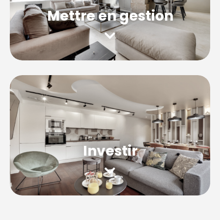
Mettre en gestion
Découvrez notre service clés en main à
Montreuil, nous assurons la gestion locative
intégrale de votre logement.
Location saisonnière
Moyenne durée
Investir
Mandat de recherche à Montreuil, démarche