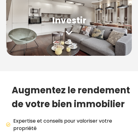
Location saisonnière
Moyenne durée
Investir
Mandat de recherche à
Ivry-sur-Seine
,
démarche juridique et administrative,
rénovation, décoration. Nous vous
accompagnons de A à Z.
Augmentez le rendement
Location saisonnière
Moyenne durée
de votre bien immobilier
Expertise et conseils pour valoriser votre
propriété