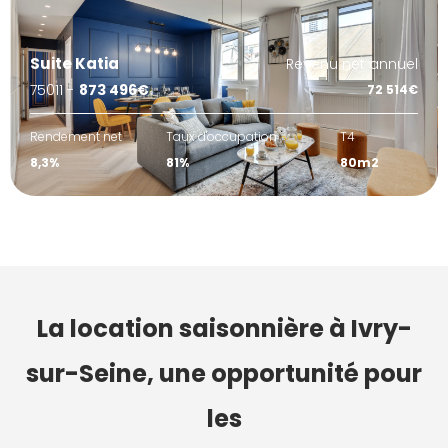
Suite Katia
Revenu net annuel
75011 -
873 496€
72 514€
Rendement net
Taux d'occupation
T4
8,3%
81%
80m2
La location saisonnière à Ivry-
sur-Seine, une opportunité pour
les