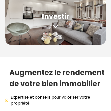
Location saisonnière
Moyenne durée
Investir
Mandat de recherche à
Vitry-sur-Seine
,
démarche juridique et administrative,
rénovation, décoration. Nous vous
accompagnons de A à Z.
Augmentez le rendement
Location saisonnière
Moyenne durée
de votre bien immobilier
Expertise et conseils pour valoriser votre
propriété