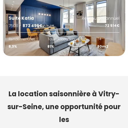
Suite Katia
Revenu net annuel
75011 -
873 496€
72 514€
Rendement net
Taux d'occupation
T4
8,3%
81%
80m2
La location saisonnière à Vitry-
sur-Seine, une opportunité pour
les