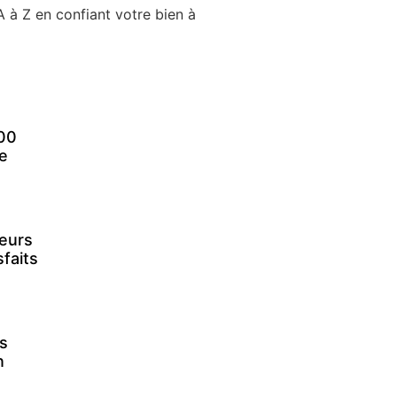
 à Z en confiant votre bien à
300
e
eurs
faits
s
n