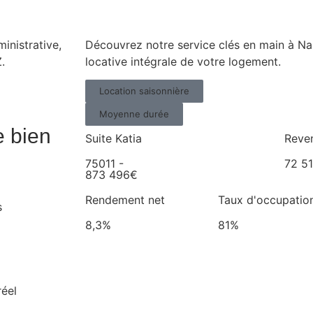
inistrative,
Découvrez notre service clés en main à Na
.
locative intégrale de votre logement.
Location saisonnière
Moyenne durée
e bien
Suite Katia
Reven
75011 -
72 5
873 496€
Rendement net
Taux d'occupatio
s
8,3%
81%
réel