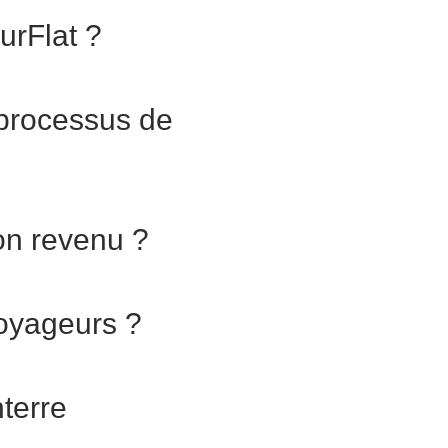
urFlat ?
processus de
on revenu ?
voyageurs ?
terre