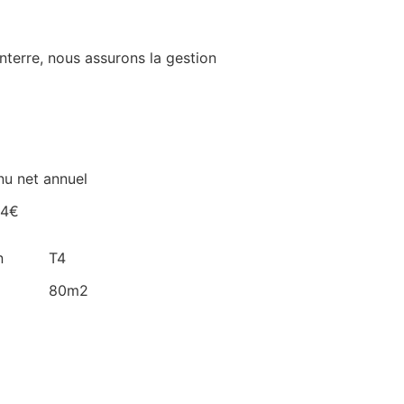
nterre
,
nous assurons la gestion
u net annuel
14€
n
T4
80m2